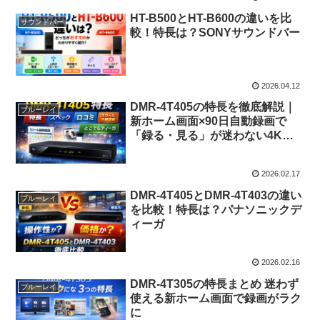
HT-B500とHT-B600の違いを比
サウンドバー
較！特長は？SONYサウンドバー
2026.04.12
DMR-4T405の特長を徹底解説｜
ブルーレイ
新ホーム画面×90日自動録画で
「録る・見る」が迷わない4Kデ
ィーガ
2026.02.17
DMR-4T405とDMR-4T403の違い
ブルーレイ
を比較！特長は？パナソニックデ
ィーガ
2026.02.16
DMR-4T305の特長まとめ 迷わず
ブルーレイ
使える新ホーム画面で録画がラク
に