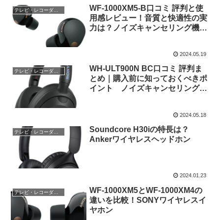
WF-1000XM5-B口コミ 評判と使
テレビ・レコーダー・オーディオ
用感レビュー！音質と快適性の実
力は？ノイズキャンセリング機能
搭載完全ワイヤレス Bluetoothイ
ヤホン（ブラック）SONY WF-
2024.05.19
1000XM5-B
WH-ULT900N BC口コミ 評判ま
テレビ・レコーダー・オーディオ
とめ｜購入前に知っておくべきポ
イント ノイズキャンセリング機
能搭載Bluetooth対応ダイナミッ
ク密閉型ヘッドホン(ブラッ
2024.05.18
ク)SONY ULT WEAR
Soundcore H30iの特長は？
テレビ・レコーダー・オーディオ
Ankerワイヤレスヘッドホン
2024.01.23
WF-1000XM5とWF-1000XM4の
テレビ・レコーダー・オーディオ
違いを比較！SONYワイヤレスイ
ヤホン