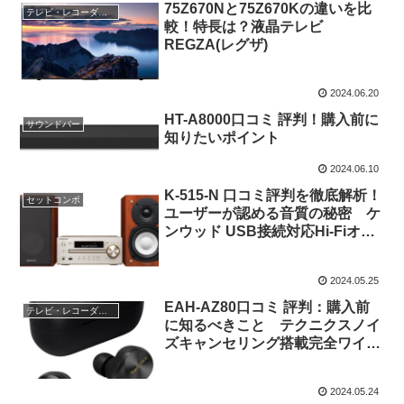
75Z670Nと75Z670Kの違いを比
テレビ・レコーダー・オーディオ
較！特長は？液晶テレビ
REGZA(レグザ)
2024.06.20
HT-A8000口コミ 評判！購入前に
サウンドバー
知りたいポイント
2024.06.10
K-515-N 口コミ評判を徹底解析！
セットコンポ
ユーザーが認める音質の秘密 ケ
ンウッド USB接続対応Hi-Fiオー
ディオシステム
2024.05.25
EAH-AZ80口コミ 評判：購入前
テレビ・レコーダー・オーディオ
に知るべきこと テクニクスノイ
ズキャンセリング搭載完全ワイヤ
レス Bluetoothイヤホン
2024.05.24