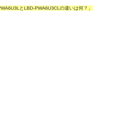
6U3LとLBD-PWA6U3CLの違いは何？」