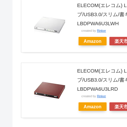
ELECOM(エレコム) L
ブ/USB3.0/スリム
LBDPWA6U3LWH
created by
Rinker
Amazon
楽天
ELECOM(エレコム) L
ブ/USB3.0/スリム
LBDPWA6U3LRD
created by
Rinker
Amazon
楽天