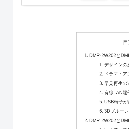
目
DMR-2W202とDM
デザインの
ドラマ・ア
早見再生の
有線LAN
USB端子が
3Dブルー
DMR-2W202とDM