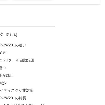
次
R-2W201の違い
変更
ニメ1クール自動録画
違い
端子が廃止
減少
レイディスクが非対応
R-2W201の特長