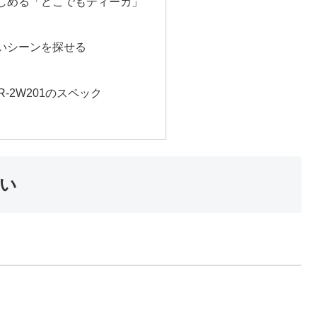
しめる「どこでもディーガ」
いシーンを探せる
MR-2W201のスペック
違い