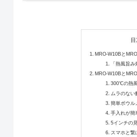
目
MRO-W10BとMR
「熱風旨み
MRO-W10BとMR
300℃の熱
ムラのない
簡単ボウル
手入れが簡
5インチの
スマホと繋