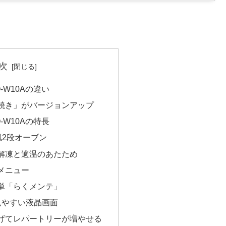
次
O-W10Aの違い
焼き」がバージョンアップ
O-W10Aの特長
風2段オーブン
解凍と適温のあたため
メニュー
単「らくメンテ」
見やすい液晶画面
げてレパートリーが増やせる