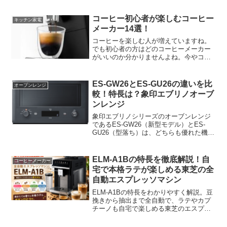
コーヒー初心者が楽しむコーヒー
キッチン家電
メーカー14選！
コーヒーを楽しむ人が増えていますね。
でも初心者の方はどのコーヒーメーカー
がいいのか分かりませんよね。今やコン
ビニでも気軽に飲めますが、やっぱり自
分で淹れたコーヒーを楽しみたくないで
すか？
ES-GW26とES-GU26の違いを比
オーブンレンジ
較！特長は？象印エブリノオーブ
ンレンジ
象印エブリノシリーズのオーブンレンジ
であるES-GW26（新型モデル）とES-
GU26（型落ち）は、どちらも優れた機能
を持っていますが、いくつかの違いがあ
ります。ここでは、両モデルの主な違い
を紹介します。
ELM-A1Bの特長を徹底解説！自
コーヒーメーカー
宅で本格ラテが楽しめる東芝の全
自動エスプレッソマシン
ELM-A1Bの特長をわかりやすく解説。豆
挽きから抽出まで全自動で、ラテやカプ
チーノも自宅で楽しめる東芝のエスプレ
ッソマシンを紹介します。