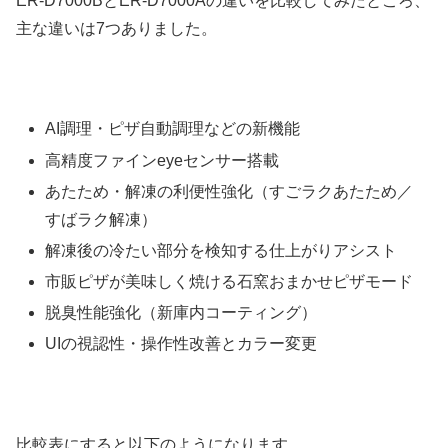
ER-D7000BとER-D7000Aの違いを比較してみたところ、
主な違いは7つありました。
AI調理・ピザ自動調理などの新機能
高精度ファインeyeセンサー搭載
あたため・解凍の利便性強化（すごラクあたため／
すばラク解凍）
解凍後の冷たい部分を検知する仕上がりアシスト
市販ピザが美味しく焼ける石窯おまかせピザモード
脱臭性能強化（新庫内コーティング）
UIの視認性・操作性改善とカラー変更
比較表にすると以下のようになります。