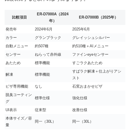
ER-D7000A（2024
比較項目
ER-D7000B（2025年）
年）
発売年
2024年6月
2025年6月
カラー
グランブラック
グレイッシュシルバー
自動メニュー
約507種
約510種＋AIメニュー
センサー
ねらって赤外線
ファインeyeセンサー
あたため
標準機能
すごラクあたため
すばラク解凍＋仕上がりアシ
解凍
標準機能
スト
ピザ専用機能
なし
石窯おまかせピザ
脱臭コーティン
標準仕様
強化仕様
グ
UI表示
従来型
改善仕様
本体サイズ／容
同一（30L）
同一（30L）
量