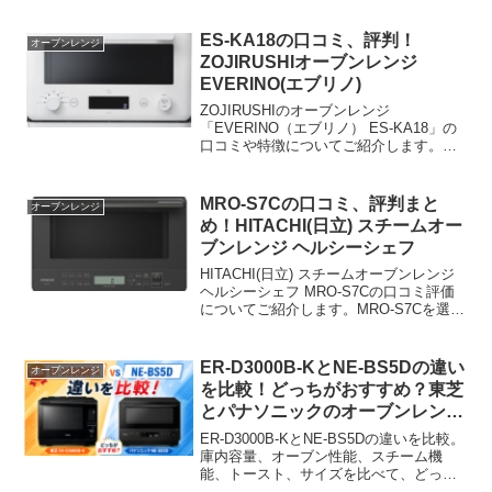
ES-KA18の口コミ、評判！
オーブンレンジ
ZOJIRUSHIオーブンレンジ
EVERINO(エブリノ)
ZOJIRUSHIのオーブンレンジ
「EVERINO（エブリノ） ES-KA18」の
口コミや特徴についてご紹介します。忙
しい毎日、調理家電選びに悩むことはあ
りませんか？
MRO-S7Cの口コミ、評判まと
オーブンレンジ
め！HITACHI(日立) スチームオー
ブンレンジ ヘルシーシェフ
HITACHI(日立) スチームオーブンレンジ
ヘルシーシェフ MRO-S7Cの口コミ評価
についてご紹介します。MRO-S7Cを選ぶ
際にこんなお悩みはありませんか？健康
的な食事を作ることができるか？操作が
複雑で使いこなせるか心配ではありませ
ER-D3000B-KとNE-BS5Dの違い
オーブンレンジ
んか？他のオーブンレンジと比較して本
を比較！どっちがおすすめ？東芝
当に良いのか？
とパナソニックのオーブンレンジ
を解説
ER-D3000B-KとNE-BS5Dの違いを比較。
庫内容量、オーブン性能、スチーム機
能、トースト、サイズを比べて、どっち
がおすすめか紹介します。