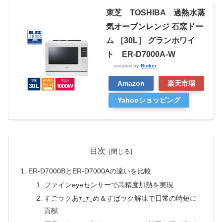
東芝 TOSHIBA 過熱水蒸
気オーブンレンジ 石窯ドー
ム ［30L］ グランホワイ
ト ER-D7000A-W
created by
Rinker
Amazon
楽天市場
Yahooショッピング
目次
ER-D7000BとER-D7000Aの違いを比較
ファインeyeセンサーで高精度加熱を実現
すごラクあたため＆すばラク解凍で日常の時短に
貢献