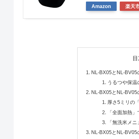
Amazon
楽天
目
NL-BX05とNL-BV0
うるつや保温
NL-BX05とNL-BV0
厚さ5ミリの
「全面加熱」
「無洗米メニ
NL-BX05とNL-BV