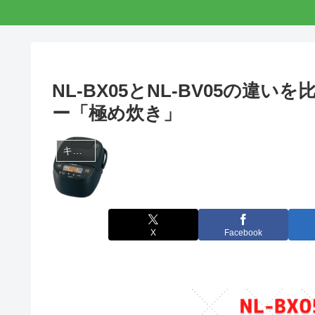
NL-BX05とNL-BV05の
ー「極め炊き」
キッチン家電
X
Facebook