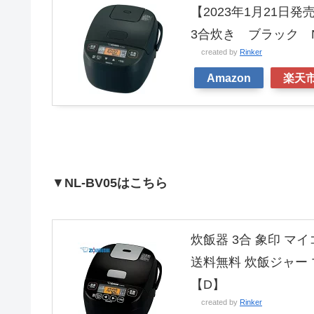
【2023年1月21日
3合炊き ブラック NL
created by
Rinker
Amazon
楽天
▼
NL-BV05はこちら
炊飯器 3合 象印 マイ
送料無料 炊飯ジャー マ
【D】
created by
Rinker