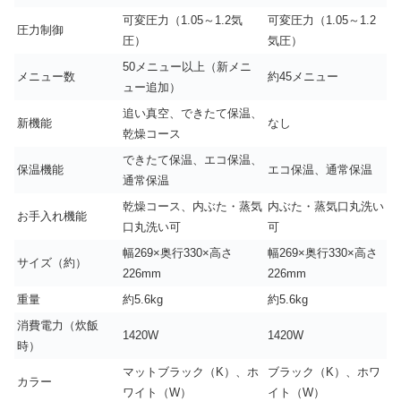
可変圧力（1.05～1.2気
可変圧力（1.05～1.2
圧力制御
圧）
気圧）
50メニュー以上（新メニ
メニュー数
約45メニュー
ュー追加）
追い真空、できたて保温、
新機能
なし
乾燥コース
できたて保温、エコ保温、
保温機能
エコ保温、通常保温
通常保温
乾燥コース、内ぶた・蒸気
内ぶた・蒸気口丸洗い
お手入れ機能
口丸洗い可
可
幅269×奥行330×高さ
幅269×奥行330×高さ
サイズ（約）
226mm
226mm
重量
約5.6kg
約5.6kg
消費電力（炊飯
1420W
1420W
時）
マットブラック（K）、ホ
ブラック（K）、ホワ
カラー
ワイト（W）
イト（W）