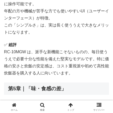
に操作可能です。
年配の方や機械が苦手な方でも使いやすいUI（ユーザーイ
ンターフェース）が特徴。
この「シンプルさ」は、実は長く使ううえで大きなメリッ
トになります。
✅
総評
RC-10MGW は、派手な新機能こそないものの、毎日使う
うえで必要十分な性能を備えた堅実なモデルです。特に価
格の安さと炊飯の安定感は、コスト重視派や初めて高性能
炊飯器を購入する人に向いています。
第5章｜「味・食感の差」
炊飯器の性能は、最終的には「炊き上がったごはんの味と
ホーム
検索
トップ
サイドバー
食感」で評価されます。