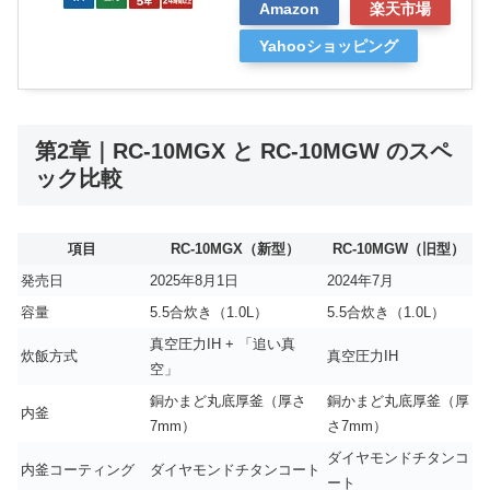
Amazon
楽天市場
Yahooショッピング
第2章｜RC-10MGX と RC-10MGW のスペ
ック比較
項目
RC-10MGX（新型）
RC-10MGW（旧型）
発売日
2025年8月1日
2024年7月
容量
5.5合炊き（1.0L）
5.5合炊き（1.0L）
真空圧力IH + 「追い真
炊飯方式
真空圧力IH
空」
銅かまど丸底厚釜（厚さ
銅かまど丸底厚釜（厚
内釜
7mm）
さ7mm）
ダイヤモンドチタンコ
内釜コーティング
ダイヤモンドチタンコート
ート