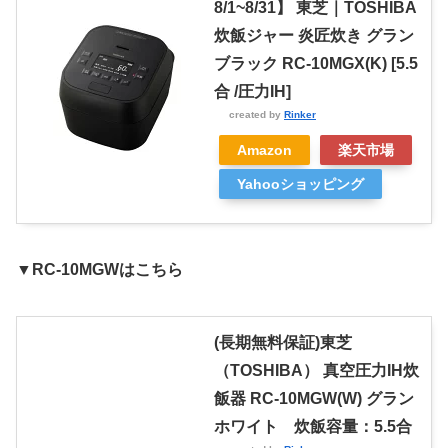
8/1~8/31】 東芝｜TOSHIBA
炊飯ジャー 炎匠炊き グラン
ブラック RC-10MGX(K) [5.5
合 /圧力IH]
created by
Rinker
Amazon
楽天市場
Yahooショッピング
▼RC-10MGWはこちら
(長期無料保証)東芝
（TOSHIBA） 真空圧力IH炊
飯器 RC-10MGW(W) グラン
ホワイト 炊飯容量：5.5合