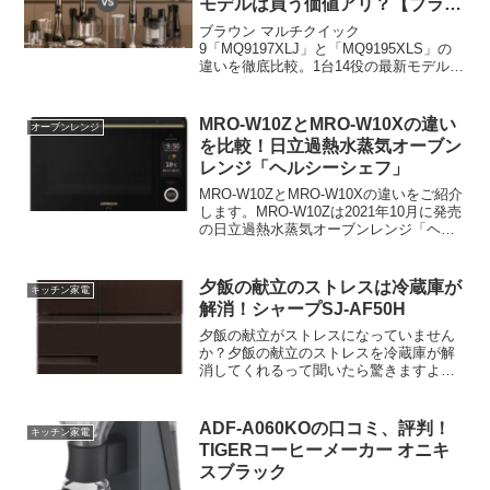
モデルは買う価値アリ？【ブラウ
ン マルチクイック9】
ブラウン マルチクイック
9「MQ9197XLJ」と「MQ9195XLS」の
違いを徹底比較。1台14役の最新モデルは
型落ちより本当にお得か、付属品・使い
勝手・価格から選び方を解説します。
MRO-W10ZとMRO-W10Xの違い
オーブンレンジ
を比較！日立過熱水蒸気オーブン
レンジ「ヘルシーシェフ」
MRO-W10ZとMRO-W10Xの違いをご紹介
します。MRO-W10Zは2021年10月に発売
の日立過熱水蒸気オーブンレンジ「ヘル
シーシェフ」になります。MRO-W10Xは
2019年6月に発売の旧モデルです。今回は
夕飯の献立のストレスは冷蔵庫が
キッチン家電
解消！シャープSJ-AF50H
夕飯の献立がストレスになっていません
か？夕飯の献立のストレスを冷蔵庫が解
消してくれるって聞いたら驚きますよ
ね。そんな冷蔵庫がシャープから発売さ
れました。
ADF-A060KOの口コミ、評判！
キッチン家電
TIGERコーヒーメーカー オニキ
スブラック