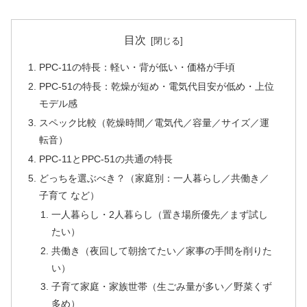
目次
PPC-11の特長：軽い・背が低い・価格が手頃
PPC-51の特長：乾燥が短め・電気代目安が低め・上位
モデル感
スペック比較（乾燥時間／電気代／容量／サイズ／運
転音）
PPC-11とPPC-51の共通の特長
どっちを選ぶべき？（家庭別：一人暮らし／共働き／
子育て など）
一人暮らし・2人暮らし（置き場所優先／まず試し
たい）
共働き（夜回して朝捨てたい／家事の手間を削りた
い）
子育て家庭・家族世帯（生ごみ量が多い／野菜くず
多め）