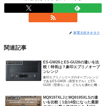
家電大好きオタク
関連記事
ES-GW26とES-GU26の違いを比
オーブンレンジ
較！特長は？象印エブリノオーブ
ンレンジ
象印エブリノシリーズのオーブンレンジ
であるES-GW26（新型モデル）とES-
GU26（型落ち）は、どちらも優れた機能
を持っていますが、いくつかの違いがあ
ります。ここでは、両モデルの主な違い
を紹介します。
MQ9197XLJとMQ9195XLSの違
キッチン家電
いを比較｜1台14役になった最新