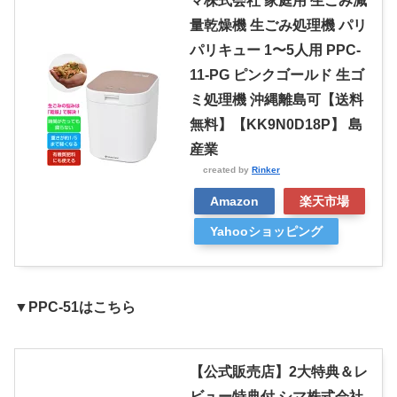
マ株式会社 家庭用 生ごみ減
量乾燥機 生ごみ処理機 パリ
パリキュー 1〜5人用 PPC-
11-PG ピンクゴールド 生ゴ
ミ処理機 沖縄離島可【送料
無料】【KK9N0D18P】 島
産業
created by
Rinker
Amazon
楽天市場
Yahooショッピング
▼PPC-51はこちら
【公式販売店】2大特典＆レ
ビュー特典付 シマ株式会社