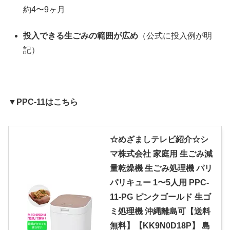
約4〜9ヶ月
投入できる生ごみの範囲が広め
（公式に投入例が明
記）
▼PPC-11はこちら
☆めざましテレビ紹介☆シ
マ株式会社 家庭用 生ごみ減
量乾燥機 生ごみ処理機 パリ
パリキュー 1〜5人用 PPC-
11-PG ピンクゴールド 生ゴ
ミ処理機 沖縄離島可【送料
無料】【KK9N0D18P】 島