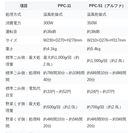
項目
PPC-11
PPC-51（アルファ）
処理方式
温風乾燥式
温風乾燥式
消費電力
300W
350W
運転音
約36dB
約38dB
サイズ
W230×D270×H270mm
W210×D276×H317mm
重さ
約4.1kg
約5.4kg
標準ごみ側：最大処
最大約1,000g/回（約
約1,000g/回（約2.8L）
理量
2.8L）
標準ごみ側：処理時
約7時間30分～約10時間
約6時間10分～約8時間
間
40分
20分
標準ごみ側：電気代
約33円～約52円
約24円～約37円
目安
野菜くず側：最大処
約500g/回（約2.0L）
約700g/回（約2.8L）
理量
野菜くず側：処理時
約4時間10分～約5時間
約4時間00分～約5時間
間
20分
20分