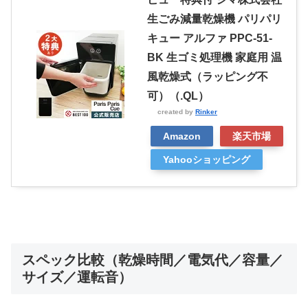
生ごみ減量乾燥機 パリパリ
キュー アルファ PPC-51-
BK 生ゴミ処理機 家庭用 温
風乾燥式（ラッピング不
可）（.QL）
created by
Rinker
Amazon
楽天市場
Yahooショッピング
スペック比較（乾燥時間／電気代／容量／
サイズ／運転音）