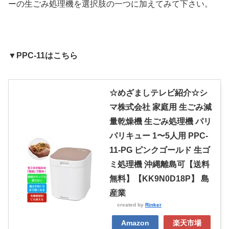
ーの生ごみ処理機を選択肢の一つに加えてみて下さい。
▼PPC-11はこちら
☆めざましテレビ紹介☆シ
マ株式会社 家庭用 生ごみ減
量乾燥機 生ごみ処理機 パリ
パリキュー 1〜5人用 PPC-
11-PG ピンクゴールド 生ゴ
ミ処理機 沖縄離島可【送料
無料】【KK9N0D18P】 島
産業
created by
Rinker
Amazon
楽天市場