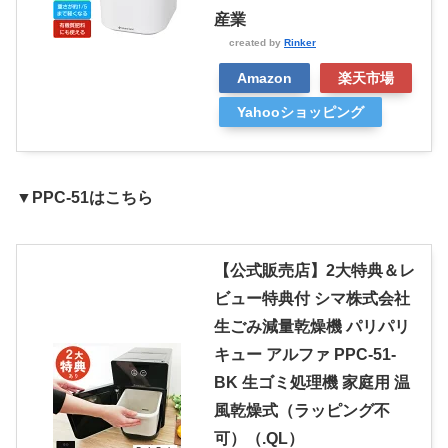
産業
created by
Rinker
Amazon
楽天市場
Yahooショッピング
▼PPC-51はこちら
【公式販売店】2大特典＆レ
ビュー特典付 シマ株式会社
生ごみ減量乾燥機 パリパリ
キュー アルファ PPC-51-
BK 生ゴミ処理機 家庭用 温
風乾燥式（ラッピング不
可）（.QL）