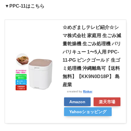
▼PPC-11はこちら
☆めざましテレビ紹介☆シ
マ株式会社 家庭用 生ごみ減
量乾燥機 生ごみ処理機 パリ
パリキュー 1〜5人用 PPC-
11-PG ピンクゴールド 生ゴ
ミ処理機 沖縄離島可【送料
無料】【KK9N0D18P】 島
産業
created by
Rinker
Amazon
楽天市場
Yahooショッピング