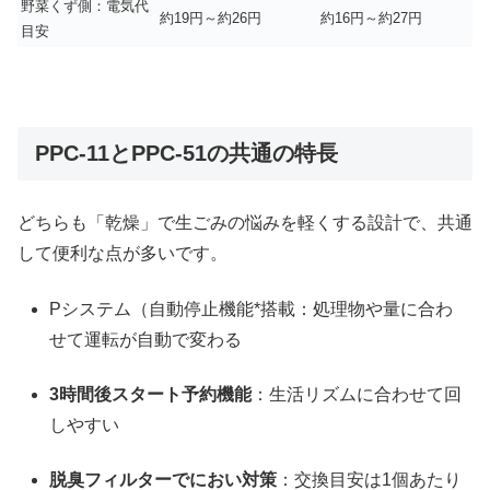
野菜くず側：電気代
約19円～約26円
約16円～約27円
目安
PPC-11とPPC-51の共通の特長
どちらも「乾燥」で生ごみの悩みを軽くする設計で、共通
して便利な点が多いです。
Pシステム（自動停止機能*搭載：処理物や量に合わ
せて運転が自動で変わる
3時間後スタート予約機能
：生活リズムに合わせて回
しやすい
脱臭フィルターでにおい対策
：交換目安は1個あたり