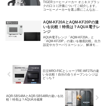
TIGERコーヒーメーカー オニキスブラッ
クの口コミ評価についてご紹介します。
コーヒーメーカーを選ぶ際にこんなお悩
みはありませんか？毎朝忙しいけれど、
美味しいコーヒーを手軽に淹れたい。
AQM-KF20AとAQM-KF20Pの違
電子レンジ
いを比較！特長は？AQUA電子レ
ンジ
AQUA電子レンジ「AQM-KF20A」と
「AQM-KF20P」の違いを徹底比較。出力
設定やカラーバリエーション、解凍モー
ドの違いをわかりやすく解説。どちらを
選ぶべきか迷っている方におすすめの記
事です。
日立MRO-F6CとシャープRE-WF275の違
いを比較！自分の合うオーブンレンジは
どっち？
AQR-SBS48AとAQR-SBS48Rの違いを比
較！特長は？AQUA冷蔵庫