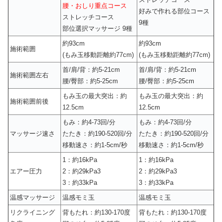
腰・おしり重点コース
好みで作れる部位コース
ストレッチコース
9種
部位選択マッサージ 9種
約93cm
約93cm
施術範囲
(もみ玉移動距離約77cm)
(もみ玉移動距離約77cm)
首/肩/背：約5-21cm
首/肩/背：約5-21cm
施術範囲左右
腰/臀部：約5-25cm
腰/臀部：約5-25cm
もみ玉の最大突出：約
もみ玉の最大突出：約
施術範囲前後
12.5cm
12.5cm
もみ：約4-73回/分
もみ：約4-73回/分
マッサージ速さ
たたき：約190-520回/分
たたき：約190-520回/分
移動速さ：約1-5cm/秒
移動速さ：約1-5cm/秒
1：約16kPa
1：約16kPa
エアー圧力
2：約29kPa3
2：約29kPa3
3：約33kPa
3：約33kPa
温感マッサージ
温感モミ玉
温感モミ玉
リクライニング
背もたれ：約130-170度
背もたれ：約130-170度