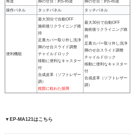
角度
脚のせ台：約5-85度
脚のせ台：約5-85度
操作パネル
タッチパネル
タッチパネル
最大30分で自動OFF
最大30分で自動OFF
施術後リクライニング維
施術後リクライニング維
持
持
足裏カバー取り外し洗浄
足裏カバー取り外し洗浄
脚のせ台スライド調整
脚のせ台スライド調整
便利機能
チャイルドロック
チャイルドロック
移動に便利なキャスター
移動に便利なキャスター
付
付
合成皮革（ソフトレザー
合成皮革（ソフトレザー
調）
調）
枕部に粒わた採用
▼EP-MA121はこちら