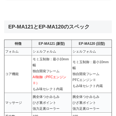
EP-MA121とEP-MA120のスペック
特徴
EP-MA121 (新型)
EP-MA120 (旧型)
フォルム
シェルフォルム
シェルフォルム
モミ玉制御：最小10mm
モミ玉制御：最小10mm
幅
幅
独自開発フレーム
コア機能
独自開発フレーム
AI制御（PFCエンジン
PFCエンジンⅡ
Ⅱ）
もみ味セレクト内蔵
もみ味セレクト内蔵
腕全体つかみもみ
腕全体つかみもみ
マッサージ
ひざ裏ポイント
ひざ裏ポイント
強力足裏ローラー
強力足裏ローラー