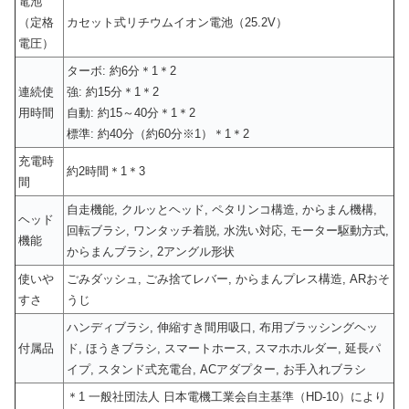
電池
（定格
カセット式リチウムイオン電池（25.2V）
電圧）
ターボ: 約6分＊1＊2
連続使
強: 約15分＊1＊2
用時間
自動: 約15～40分＊1＊2
標準: 約40分（約60分※1）＊1＊2
充電時
約2時間＊1＊3
間
自走機能, クルッとヘッド, ペタリンコ構造, からまん機構,
ヘッド
回転ブラシ, ワンタッチ着脱, 水洗い対応, モーター駆動方式,
機能
からまんブラシ, 2アングル形状
使いや
ごみダッシュ, ごみ捨てレバー, からまんプレス構造, ARおそ
すさ
うじ
ハンディブラシ, 伸縮すき間用吸口, 布用ブラッシングヘッ
付属品
ド, ほうきブラシ, スマートホース, スマホホルダー, 延長パ
イプ, スタンド式充電台, ACアダプター, お手入れブラシ
＊1 一般社団法人 日本電機工業会自主基準（HD-10）により