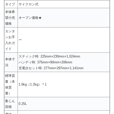
タイプ
サイクロン式
本体希
望小売
オープン価格★
価格
カンタ
ンお手
ー
入れガ
イド
スティック時: 225mm×230mm×1,024mm
本体寸
ハンディ時: 375mm×90mm×206mm
法
充電台セット時: 277mm×297mm×1,141mm
標準質
量（本
1.6kg（1.2kg）＊1
体質
量）
集じん
0.25L
容積