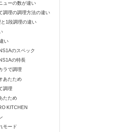
ニューの数が違い
て調理の調理方法の違い
理と1段調理の違い
い
違い
X-NS1Aのスペック
-NS1Aの特長
カラで調理
オあたため
て調理
あたため
O KITCHEN
ン
れモード