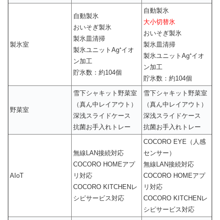
自動製氷
自動製氷
大小切替氷
おいそぎ製氷
おいそぎ製氷
製氷皿清掃
製氷室
製氷皿清掃
製氷ユニットAg⁺イオ
製氷ユニットAg⁺イオ
ン加工
ン加工
貯氷数：約104個
貯氷数：約104個
雪下シャキット野菜室
雪下シャキット野菜室
（真ん中レイアウト）
（真ん中レイアウト）
野菜室
深浅スライドケース
深浅スライドケース
抗菌お手入れトレー
抗菌お手入れトレー
COCORO EYE（人感
無線LAN接続対応
センサー）
COCORO HOMEアプ
無線LAN接続対応
AIoT
リ対応
COCORO HOMEアプ
COCORO KITCHENレ
リ対応
シピサービス対応
COCORO KITCHENレ
シピサービス対応