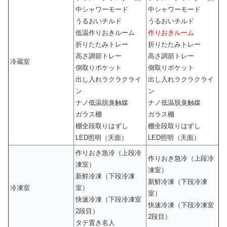
中シャワーモード
中シャワーモード
うるおいチルド
うるおいチルド
低温作りおきルーム
作りおきルーム
折りたたみトレー
折りたたみトレー
高さ調節トレー
高さ調節トレー
冷蔵室
側取りポケット
側取りポケット
出し入れラクラクライ
出し入れラクラクライ
ン
ン
ナノ低温脱臭触媒
ナノ低温脱臭触媒
ガラス棚
ガラス棚
棚全段取りはずし
棚全段取りはずし
LED照明（天面）
LED照明（天面）
作りおき急冷（上段冷
作りおき急冷（上段冷
凍室）
凍室）
新鮮冷凍（下段冷凍
新鮮冷凍（下段冷凍
冷凍室
室）
室）
快速冷凍（下段冷凍室
快速冷凍（下段冷凍室
2段目）
2段目）
タテ置き名人