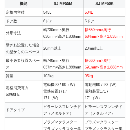
機能
SJ-MF55M
SJ-MF50K
定格内容積
545L
504L
ドア数
6ドア
6ドア
幅730mm×奥行
幅650mm×奥行
外形寸法
630mm×高さ1,838mm
684mm×高さ1,838mm
壁ぎわ設置した場合
20mm以上
20mm以上
の壁からのスペース
最小必要設置スペー
幅740mm×奥行
幅660mm×奥行
ス
637mm×高さ1,888mm
691mm×高さ1,888mm
質量
102kg
95kg
電動機90 / 90（W）
電動機90 / 90（W）
定格消費電力
電熱装置171 /
電熱装置171 /
50/60Hz
171（W）
171（W）
ピラーレスフレンチド
ピラーレスフレンチド
ドアタイプ
ア（メタルドア）
ア（メタルドア）
プラズマクラスター
プラズマクラスター
プラズマクラスター集
プラズマクラスター集