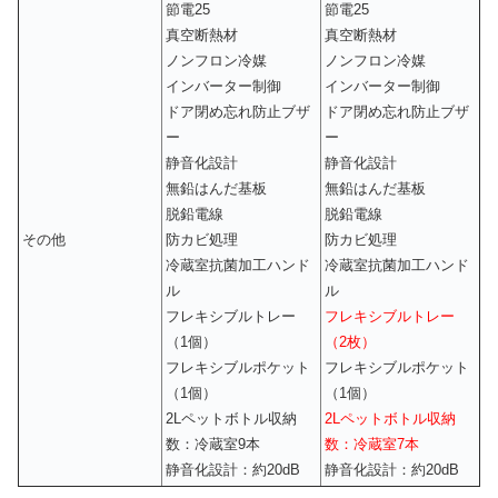
節電25
節電25
真空断熱材
真空断熱材
ノンフロン冷媒
ノンフロン冷媒
インバーター制御
インバーター制御
ドア閉め忘れ防止ブザ
ドア閉め忘れ防止ブザ
ー
ー
静音化設計
静音化設計
無鉛はんだ基板
無鉛はんだ基板
脱鉛電線
脱鉛電線
その他
防カビ処理
防カビ処理
冷蔵室抗菌加工ハンド
冷蔵室抗菌加工ハンド
ル
ル
フレキシブルトレー
フレキシブルトレー
（1個）
（2枚）
フレキシブルポケット
フレキシブルポケット
（1個）
（1個）
2Lペットボトル収納
2Lペットボトル収納
数：冷蔵室9本
数：冷蔵室7本
静音化設計：約20dB
静音化設計：約20dB