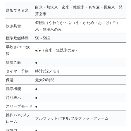
白米・無洗米・玄米・雑穀米・もち麦・長粒米・発
炊飯できる米
芽玄米
4種類（やわらか・ふつう・かため・おこげ）*白
炊き具合
米・無洗米のみ
標準炊飯時間
50～59分
早炊き/エコ炊
●/●（白米・無洗米のみ）
飯
冷凍ご飯
●
タイマー予約
時計式2メモリー
保温
最大24時間
洗浄機能
●
時計表示
●
スリープモード
●
操作パネル/フ
フルフラットパネル/フルフラットフレーム
レーム
蒸気口
●