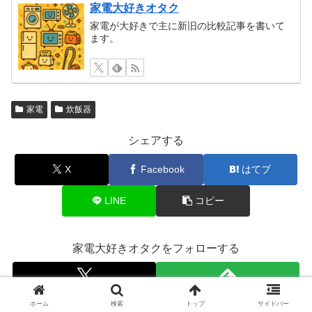
家電大好きオタク
家電が大好きで主に新旧の比較記事を書いて
ます。
家電
炊飯器
シェアする
X
Facebook
はてブ
LINE
コピー
家電大好きオタクをフォローする
ホーム
検索
トップ
サイドバー