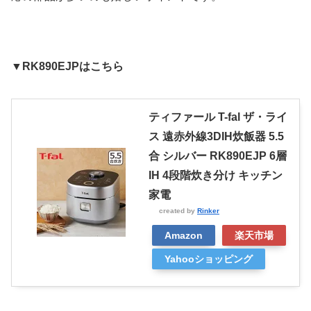
▼RK890EJPはこちら
ティファール T-fal ザ・ライ
ス 遠赤外線3DIH炊飯器 5.5
合 シルバー RK890EJP 6層
IH 4段階炊き分け キッチン
家電
created by
Rinker
Amazon
楽天市場
Yahooショッピング