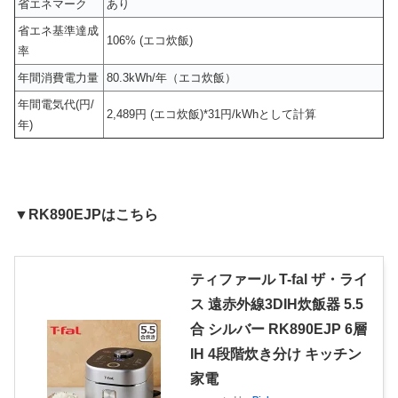
省エネマーク
あり
省エネ基準達成
106% (エコ炊飯)
率
年間消費電力量
80.3kWh/年（エコ炊飯）
年間電気代(円/
2,489円 (エコ炊飯)*31円/kWhとして計算
年)
▼RK890EJPはこちら
ティファール T-fal ザ・ライ
ス 遠赤外線3DIH炊飯器 5.5
合 シルバー RK890EJP 6層
IH 4段階炊き分け キッチン
家電