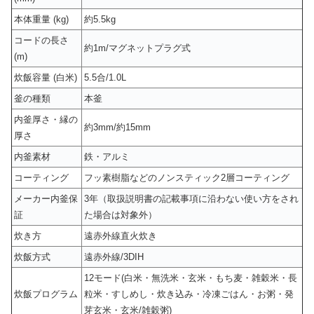
本体重量 (kg)
約5.5kg
コードの長さ
約1m/マグネットプラグ式
(m)
炊飯容量 (白米)
5.5合/1.0L
釜の種類
本釜
内釜厚さ・縁の
約3mm/約15mm
厚さ
内釜素材
鉄・アルミ
コーティング
フッ素樹脂などのノンスティック2層コーティング
メーカー内釜保
3年（取扱説明書の記載事項に沿わない使い方をされ
証
た場合は対象外）
炊き方
遠赤外線直火炊き
炊飯方式
遠赤外線/3DIH
12モード(白米・無洗米・玄米・もち麦・雑穀米・長
炊飯プログラム
粒米・すしめし・炊き込み・冷凍ごはん・お粥・発
芽玄米・玄米/雑穀粥)