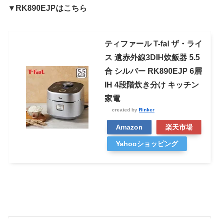
▼RK890EJPはこちら
ティファール T-fal ザ・ライ
ス 遠赤外線3DIH炊飯器 5.5
合 シルバー RK890EJP 6層
IH 4段階炊き分け キッチン
家電
created by
Rinker
Amazon
楽天市場
Yahooショッピング