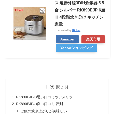
ス 遠赤外線3DIH炊飯器 5.5
合 シルバー RK890EJP 6層
IH 4段階炊き分け キッチン
家電
created by
Rinker
Amazon
楽天市場
Yahooショッピング
目次
RK890EJPの悪い口コミやデメリット
RK890EJPの良い口コミ 評判
ご飯の炊き上がりが美味しい