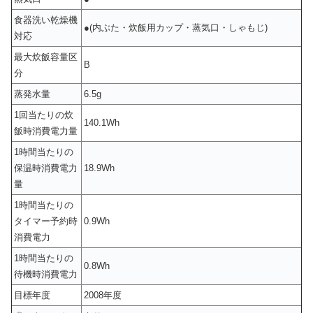
食器洗い乾燥機
●(内ぶた・炊飯用カップ・蒸気口・しゃもじ)
対応
最大炊飯容量区
B
分
蒸発水量
6.5g
1回当たりの炊
140.1Wh
飯時消費電力量
1時間当たりの
保温時消費電力
18.9Wh
量
1時間当たりの
タイマー予約時
0.9Wh
消費電力
1時間当たりの
0.8Wh
待機時消費電力
目標年度
2008年度