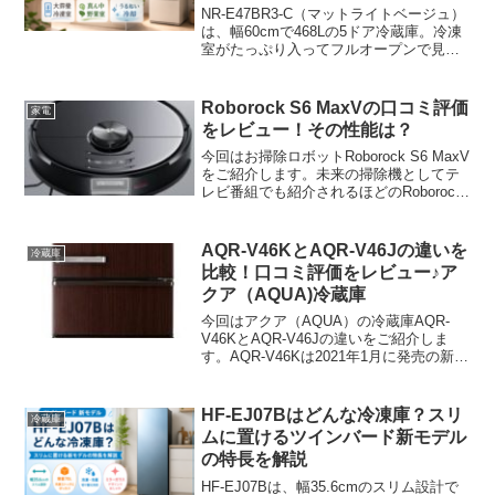
で毎日がラクになる468L
NR-E47BR3-C（マットライトベージュ）
は、幅60cmで468Lの5ドア冷蔵庫。冷凍
室がたっぷり入ってフルオープンで見渡
しやすく、野菜室も真ん中で出し入れが
ラク。霜つき抑制冷凍やうるおい冷却な
ど、“毎日ラクになるポイント”を公式情報
Roborock S6 MaxVの口コミ評価
家電
ベースでまとめます。
をレビュー！その性能は？
今回はお掃除ロボットRoborock S6 MaxV
をご紹介します。未来の掃除機としてテ
レビ番組でも紹介されるほどのRoborock
S6 MaxVですが、どれほどの実力なのか
気になりますよね。
AQR-V46KとAQR-V46Jの違いを
冷蔵庫
比較！口コミ評価をレビュー♪ア
クア（AQUA)冷蔵庫
今回はアクア（AQUA）の冷蔵庫AQR-
V46KとAQR-V46Jの違いをご紹介しま
す。AQR-V46Kは2021年1月に発売の新モ
デルになります。旧モデルはAQR-V46J
があり、こちらは2020年1月の発売になり
ます。
HF-EJ07Bはどんな冷凍庫？スリ
冷蔵庫
ムに置けるツインバード新モデル
の特長を解説
HF-EJ07Bは、幅35.6cmのスリム設計で