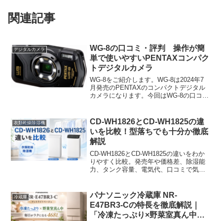
関連記事
WG-8の口コミ・評判 操作が簡
デジタルカメラ
単で使いやすいPENTAXコンパク
トデジタルカメラ
WG-8をご紹介します。WG-8は2024年7
月発売のPENTAXのコンパクトデジタル
カメラになります。今回はWG-8の口コミ
評価についてご紹介します。デジタルカ
メラを選ぶ際にこんなお悩みはありませ
んか？
CD-WH1826とCD-WH1825の違
衣類乾燥除湿機
いを比較！型落ちでも十分か徹底
解説
CD-WH1826とCD-WH1825の違いをわか
りやすく比較。発売年や価格差、除湿能
力、タンク容量、電気代、口コミで気に
なる点まで解説します。最新モデルを選
ぶべきか、型落ちモデルで十分か迷って
いる人に向けて、後悔しない選び方を紹
パナソニック冷蔵庫 NR-
冷蔵庫
介します。
E47BR3-Cの特長を徹底解説｜
「冷凍たっぷり×野菜室真ん中」