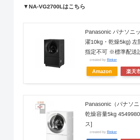
▼
NA-VG2700Lはこちら
Panasonic パナソ
濯10kg・乾燥5kg
指定不可 ※標準配送
created by
Rinker
Amazon
楽天
Panasonic（パナ
乾燥容量5kg 4549980
ス]
created by
Rinker