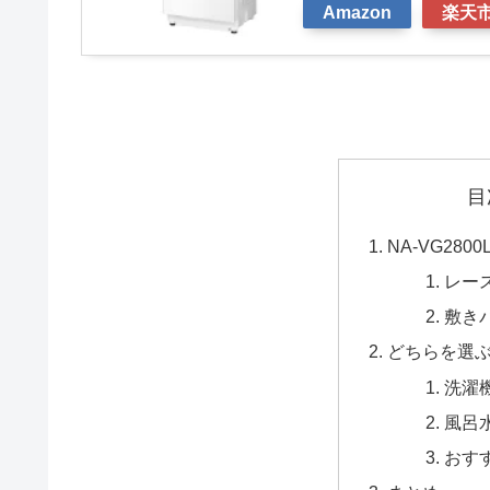
Amazon
楽天
目
NA-VG280
レー
敷き
どちらを選
洗濯
風呂
おす