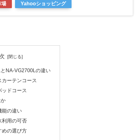
市場
Yahooショッピング
次
0LとNA-VG2700Lの違い
スカーテンコース
パッドコース
ぶか
機能の違い
水利用の可否
すめの選び方