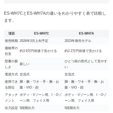
ES-WH7CとES-WH7Aの違いをわかりやすく表で比較し
ます。
項目
ES-WH7C
ES-WH7A
発売時期
2026年3月上旬予定
2023年発売モデル
価格帯の
約3.9万円前後で見かける
約2.2万円前後で見かける
目安
型番の新
ひとつ前の世代として見やす
新しい
しさ
い
電源方式
交流式
交流式
使用でき
脚・腕・ワキ・手・胸・お
脚・腕・ワキ・手・胸・お
る部位
腹・VIO・顔
腹・VIO・顔
アタッチ
ボディ・Vゾーン用、I・Oゾ
ボディ・Vゾーン用、I・Oゾ
メント
ーン用、フェイス用
ーン用、フェイス用
出力設定
5段階出力
5段階出力