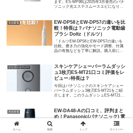
ます。ES-WP9Bは2025年3月発売のパナ
ソニック光エステスムースエピになりま
す。ES-WP9Aは2023年5月発売の旧モデ
ルになります。今回は
EW-DP58とEW-DP57の違いを比
美容家電
較！特長は？パナソニック電動歯
ブラシ Doltz（ドルツ）
「ドルツEW-DP58とEW-DP57の違いを
比較。磨き力の強化やモード調整、付属
品の有無などを丁寧に解説。購入前に知
っておきたいポイントまとめ。」
スキンケアシェーバーラムダッシ
メンズシェーバー
ュ3枚刃ES-MT21口コミ評価をレ
ビュー♪特長は？
今回はパナソニックのスキンケアシェー
バーラムダッシュ3枚刃ES-MT21をご紹
介します。このラムダッシュES-MT21は
ヘッド部にイオンプレートを搭載した、
新しい電動シェーバーです。イオンプレ
ートって何？？って思いますよね。
EW-DA48-Aの口コミ、評判まと
美容家電
め！Panasonic(パナソニック) 電
動歯ブラシドルツ
Panasonic(パナソニック)電動歯ブラシ デ
ホーム
検索
トップ
サイドバー