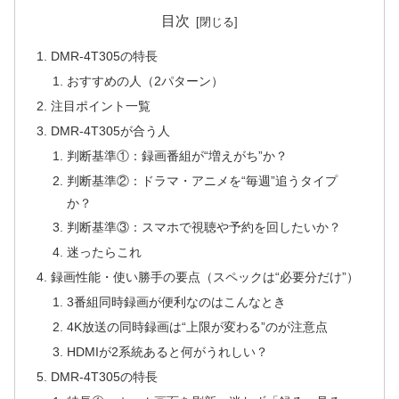
目次
DMR-4T305の特長
おすすめの人（2パターン）
注目ポイント一覧
DMR-4T305が合う人
判断基準①：録画番組が“増えがち”か？
判断基準②：ドラマ・アニメを“毎週”追うタイプ
か？
判断基準③：スマホで視聴や予約を回したいか？
迷ったらこれ
録画性能・使い勝手の要点（スペックは“必要分だけ”）
3番組同時録画が便利なのはこんなとき
4K放送の同時録画は“上限が変わる”のが注意点
HDMIが2系統あると何がうれしい？
DMR-4T305の特長