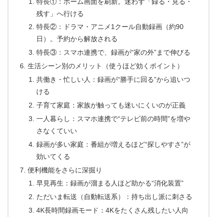
特長①：ホーム画面を刷新。迷わず「録る・見る・
残す」へ行ける
特長②：ドラマ・アニメ1クール自動録画（約90
日）。予約から解放される
特長③：スマホ連携で、録画が“家の外”まで伸びる
生活シーン別のメリット（使うほど効くポイント）
共働き・忙しい人：録画が“勝手に回る”から追いつ
ける
子育て家庭：家族が触っても迷いにくいのが正義
一人暮らし：スマホ連携で“テレビ前の時間”を増や
さなくていい
録画が多い家庭：番組が増えるほど“探しやすさ”が
効いてくる
便利機能をさらに深掘り
早見再生：録画が溜まる人ほど助かる“消化装置”
ただいま転送（自動転送系）：持ち出し派に刺さる
4K長時間録画モード：4Kをたくさん残したい人向