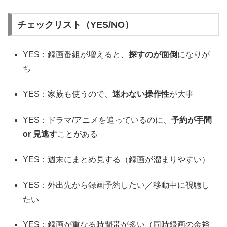
チェックリスト（YES/NO）
YES：録画番組が増えると、
探すのが面倒
になりが
ち
YES：家族も使うので、
迷わない操作性
が大事
YES：ドラマ/アニメを追っているのに、
予約が手間
or 見逃す
ことがある
YES：週末にまとめ見する（録画が溜まりやすい）
YES：外出先から録画予約したい／移動中に視聴し
たい
YES：録画が重なる時間帯が多い（同時録画の余裕