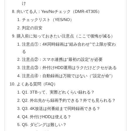
け
向いてる人：Yes/Noチェック（DMR-4T305）
チェックリスト（YES/NO）
判定の目安
購入前に知っておきたい注意点（ここで後悔が減る）
注意点①：4K同時録画は“組み合わせ”で上限が変わ
る
注意点②：スマホ連携は“最初の設定”が必要
注意点③：外付けHDD運用はラクだけどクセがある
注意点④：自動録画は万能ではない（“設定が命”）
よくある質問（FAQ）
Q1. 3TBって、実際どれくらい録れる？
Q2. 外出先から録画予約できる？外でも見られる？
Q3. 4K放送は何番組まで同時録画できる？
Q4. 外付けHDDは使える？
Q5. ダビングは難しい？