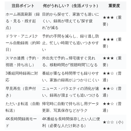
注目ポイント
何がうれしい？（生活メリット）
重要度
ホーム画面刷新（録
目的から探せて、家族でも迷いに
★★★（重
る・見る・残す起
くい。録画が増えても“探す疲
要）
点）
れ”が減る
ドラマ・アニメ1ク
予約の手間を減らし、録り逃し防
★★★（重
ール自動録画（約90
止。忙しい時期でも追いつきやす
要）
日）
い
スマホ連携（予約・
外出先で予約→帰宅後すぐ見れ
★★★（重
視聴・持ち出し）
る。移動時間が“視聴時間”になる
要）
3番組同時録画に対
番組が重なる時間帯でも録りやす
★★☆（普
応
い。家族の録画がぶつかりにくい
通）
早見再生（音声付
ニュース・バラエティの消化が速
★★☆（普
き）
い。録画が溜まっても追いつける
通）
ただいま転送（自動
帰宅時に自動で持ち出し用データ
★★☆（普
転送）
更新、写真保存などがラク
通）
4K長時間録画モー
4K番組を長時間保存したい人に便
★☆☆（小）
ド
利（必要な人だけ刺さる）