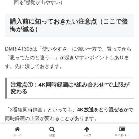
回る”感覚が出やすい）
購入前に知っておきたい注意点（ここで後
悔が減る）
DMR-4T305は「使いやすさ」に強い一方で、買ってから
「思ってたのと違う…」が起きやすいポイントもありま
す。先に潰しておきます。
注意点①：4K同時録画は“組み合わせ”で上限が
変わる
「3番組同時録画」といっても、
4K放送をどう混ぜるか
で
同時録画の上限が変わることがあります。
4Kをよく同時録画する人は、普段の視聴パターン（4K＋
ホーム
検索
トップ
サイドバー