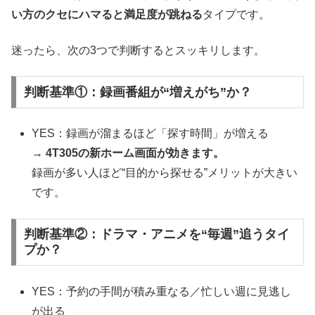
い方のクセにハマると満足度が跳ねる
タイプです。
迷ったら、次の3つで判断するとスッキリします。
判断基準①：録画番組が“増えがち”か？
YES：録画が溜まるほど「探す時間」が増える
→
4T305の新ホーム画面が効きます。
録画が多い人ほど“目的から探せる”メリットが大きい
です。
判断基準②：ドラマ・アニメを“毎週”追うタイ
プか？
YES：予約の手間が積み重なる／忙しい週に見逃し
が出る