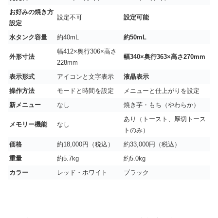
お好みの焼き方
設定不可
設定可能
設定
水タンク容量
約40mL
約50mL
幅412×奥行306×高さ
外形寸法
幅340×奥行363×高さ270mm
228mm
表示形式
アイコンと文字表示
液晶表示
操作方法
モードと時間を設定
メニューと仕上がりを設定
新メニュー
なし
焼き芋・もち（やわらか）
あり（トースト、厚切トース
メモリー機能
なし
トのみ）
価格
約18,000円（税込）
約33,000円（税込）
重量
約5.7kg
約5.0kg
カラー
レッド・ホワイト
ブラック