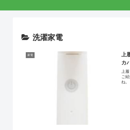
洗濯家電
上
家電
カ
上履
ご紹
ね。